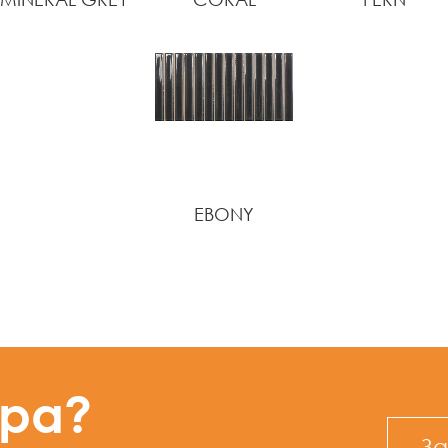
EBONY
ура?
За