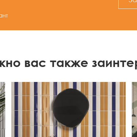
ант
жно вас также заинте