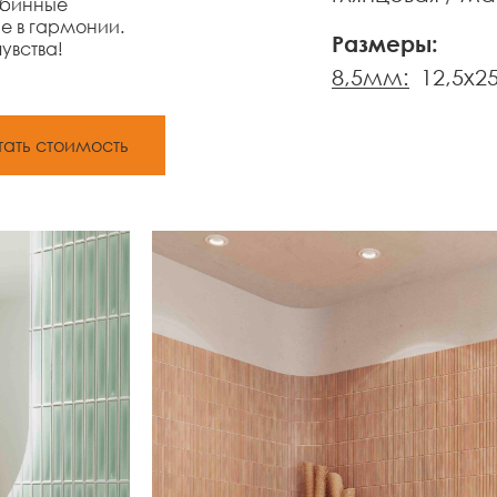
убинные
е в гармонии.
Размеры:
увства!
8,5мм:
12,5x2
тать стоимость