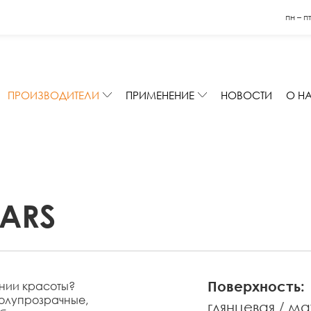
пн – п
ПРОИЗВОДИТЕЛИ
ПРИМЕНЕНИЕ
НОВОСТИ
О Н
BARS
Поверхность:
ении красоты?
полупрозрачные,
глянцевая
ма