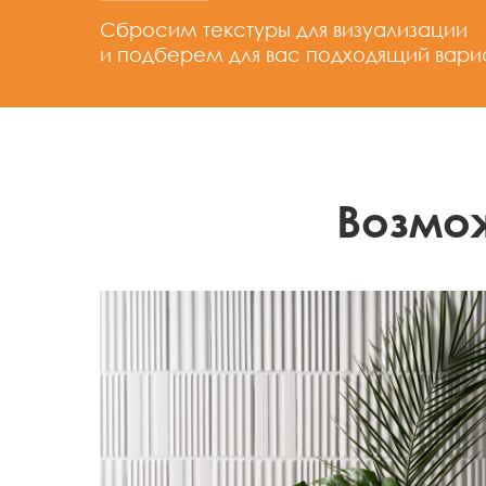
Сбросим текстуры для визуализации
и подберем для вас подходящий вари
Возмо