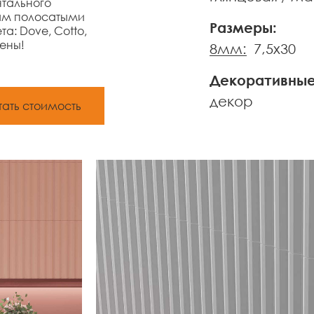
нтального
нам полосатыми
Размеры:
а: Dove, Cotto,
тены!
8мм:
7,5x30
Декоративные
декор
тать стоимость