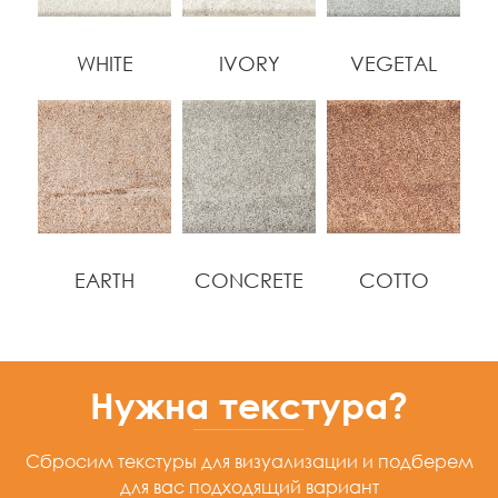
WHITE
IVORY
VEGETAL
EARTH
CONCRETE
COTTO
Нужна текстура?
Сбросим текстуры для визуализации
и подберем
для вас подходящий вариант