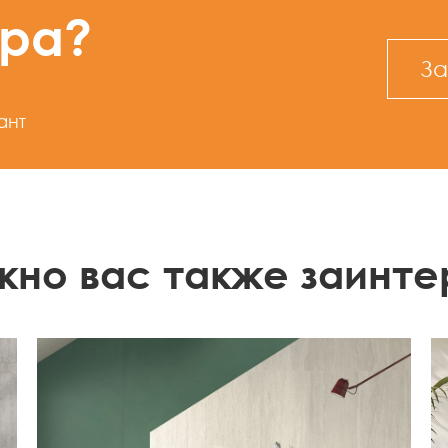
ура?
За
ант
жно вас также заинте