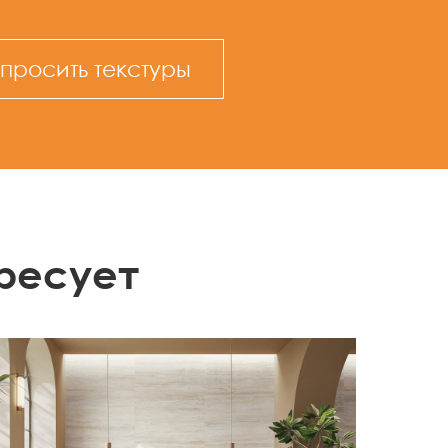
просить текстуры
ресует