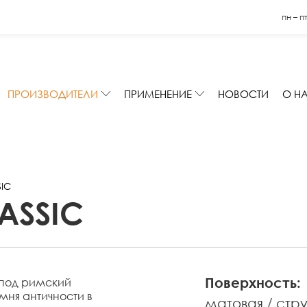
пн – п
ПРОИЗВОДИТЕЛИ
ПРИМЕНЕНИЕ
НОВОСТИ
О Н
IC
ASSIC
Поверхность:
 под римский
мня античности в
матовая
стр