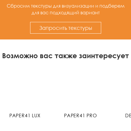
Сбросим текстуры для визуализации
и подберем
для вас подходящий вариант
Запросить текстуры
Возможно вас также заинтересует
PAPER41 LUX
PAPER41 PRO
D