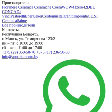
Производители
Fioranese Ceramica
Ceramiche Coem
WOW
41zero42
DEL
CONCA
Da
Vinci
Pastorelli
Energieker
Cerdomus
Italgraniti
Impronta
CE.SI.
Ceramica
Saime
Все производители
Контакты
Республика Беларусь,
г. Минск, ул. Тимирязева 123/2
пн – пт: с 10:00 до 19:00
сб – вс: с 11:00 до 17:00
+375 (29) 350-50-70
+375 (17) 236-50-50
info@appartamento.by