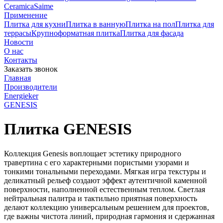
Ceramica
Saime
Применение
Плитка для кухни
Плитка в ванную
Плитка на пол
Плитка для
террасы
Крупноформатная плитка
Плитка для фасада
Новости
О нас
Контакты
Заказать звонок
Главная
Производители
Energieker
GENESIS
Плитка GENESIS
Коллекция Genesis воплощает эстетику природного
травертина с его характерными пористыми узорами и
тонкими тональными переходами. Мягкая игра текстуры и
деликатный рельеф создают эффект аутентичной каменной
поверхности, наполненной естественным теплом. Светлая
нейтральная палитра и тактильно приятная поверхность
делают коллекцию универсальным решением для проектов,
где важны чистота линий, природная гармония и сдержанная