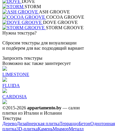
DOVE
STORM
ASH GROOVE
COCOA GROOVE
DOVE GROOVE
STORM GROOVE
Нужна текстура?
Сбросим текстуры для визуализации
и подберем для вас подходящий вариант
Запросить текстуры
Возможно вас также заинтересует
LIMESTONE
FLUIDA
CARDOSIA
©2015-2026
appartamento.by
— салон
плитки из Италии и Испании
Текстуры
Дерево
Дизайнерская плитка
Терраццо
Бетон
Однотонная
плитка
3D-плитка
Камень
Мрамор
Металл