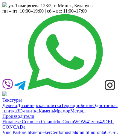
ул. Тимирязева 123/2, г. Минск, Беларусь
пн – пт: 10:00–19:00 | сб – вс: 11:00–17:00
Текстуры
Дерево
Дизайнерская плитка
Терраццо
Бетон
Однотонная
плитка
3D-плитка
Камень
Мрамор
Металл
Производители
Fioranese Ceramica
Ceramiche Coem
WOW
41zero42
DEL
CONCA
Da
Vinci
Pastorelli
Energieker
Cerdomus
Italgraniti
Impronta
CE.SI.