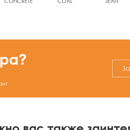
CONCRETE
COAL
JEAN
ура?
За
ант
жно вас также заинте