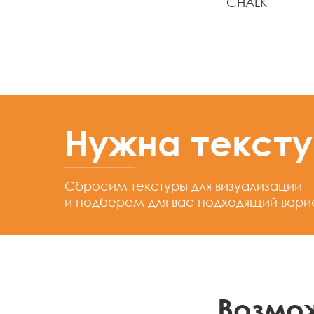
CHALK
Нужна текст
Сбросим текстуры для визуализации
и подберем для вас подходящий вари
Возмо