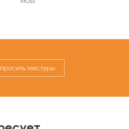
MOSS
просить текстуры
ресует