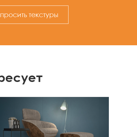
просить текстуры
ресует