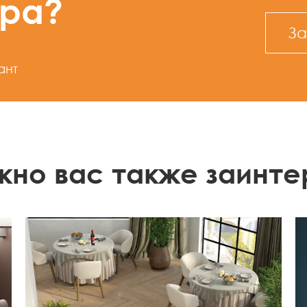
ура?
За
ант
жно вас также заинте