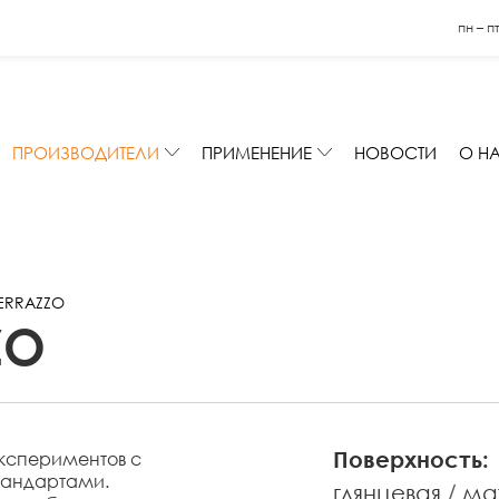
пн – п
ПРОИЗВОДИТЕЛИ
ПРИМЕНЕНИЕ
НОВОСТИ
О Н
ERRAZZO
ZO
Поверхность:
кспериментов с
тандартами.
глянцевая
ма