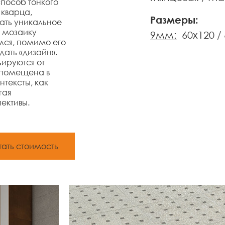
способ тонкого
 кварца,
Размеры:
ать уникальное
 мозаику
9мм:
60x120
лся, помимо его
дать «дизайн».
ируются от
 помещена в
тексты, как
гая
ективы.
тать стоимость