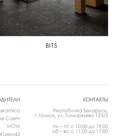
BITS
ОДИТЕЛИ
КОНТАКТЫ
Ceramica
Республика Беларусь,
г. Минск, ул. Тимирязева 123/2
he Coem
WOW
пн – пт: с 10:00 до 19:00
сб – вс: с 11:00 до 17:00
41zero42